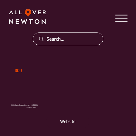
Biz 6
1234 State Street, Newton, MA 01234
123-456-7890
Website