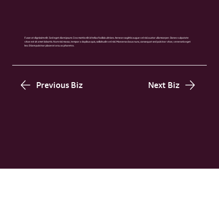
Fusce at dignissim elit. Sed eget diam ipsum. Cras mattis elit id tellus facilisis ultrices. Aenean sagittis augue vel nisi auctor ullamcorper. Donec vulputate
vitae est sit amet lobortis. Nam nisi massa, tempor a dapibus quis, sollicitudin vel nisl. Maecenas lacus nunc, consequat sed pulvinar vitae, venenatis eget
leo. Etiam pulvinar placerat arcu ac pharetra.
Previous Biz
Next Biz